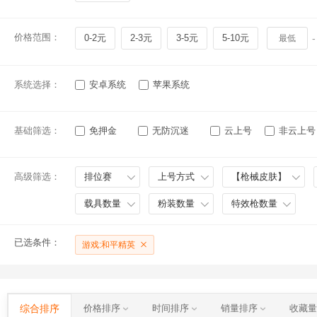
价格范围：
0-2元
2-3元
3-5元
5-10元
-
系统选择：
安卓系统
苹果系统
基础筛选：
免押金
无防沉迷
云上号
非云上号
高级筛选：
排位赛
上号方式
【枪械皮肤】
载具数量
粉装数量
特效枪数量
已选条件：
游戏:和平精英
综合排序
价格排序
时间排序
销量排序
收藏