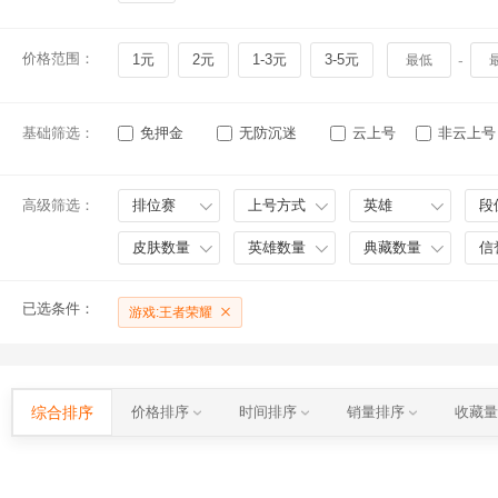
价格范围：
1元
2元
1-3元
3-5元
-
基础筛选：
免押金
无防沉迷
云上号
非云上号
高级筛选：
排位赛
上号方式
英雄
段
皮肤数量
英雄数量
典藏数量
信
已选条件：
游戏:王者荣耀
综合排序
价格排序
时间排序
销量排序
收藏