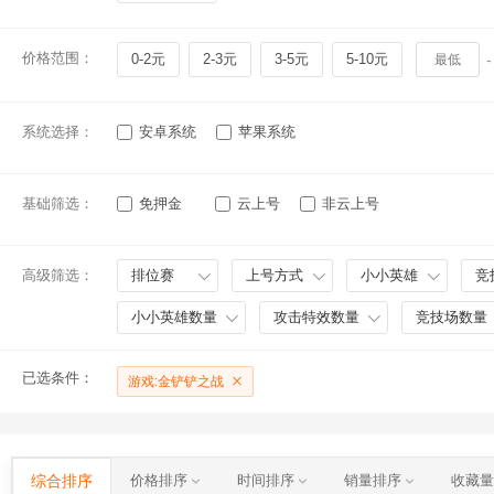
价格范围：
0-2元
2-3元
3-5元
5-10元
-
系统选择：
安卓系统
苹果系统
基础筛选：
免押金
云上号
非云上号
高级筛选：
排位赛
上号方式
小小英雄
竞
小小英雄数量
攻击特效数量
竞技场数量
已选条件：
游戏:金铲铲之战
综合排序
价格排序
时间排序
销量排序
收藏