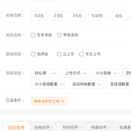
价格范围：
0-2元
2-3元
3-5元
5-10元
-
系统选择：
安卓系统
苹果系统
基础筛选：
免押金
云上号
非云上号
高级筛选：
排位赛
上号方式
小小英雄
竞
小小英雄数量
攻击特效数量
竞技场数量
已选条件：
游戏:金铲铲之战
综合排序
价格排序
时间排序
销量排序
收藏