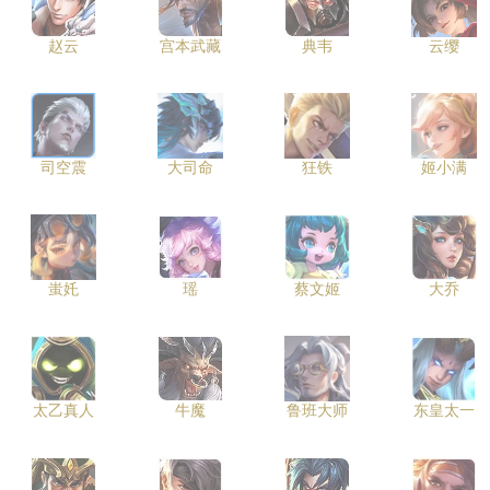
赵云
宫本武藏
典韦
云缨
司空震
大司命
狂铁
姬小满
蚩奼
瑶
蔡文姬
大乔
太乙真人
牛魔
鲁班大师
东皇太一