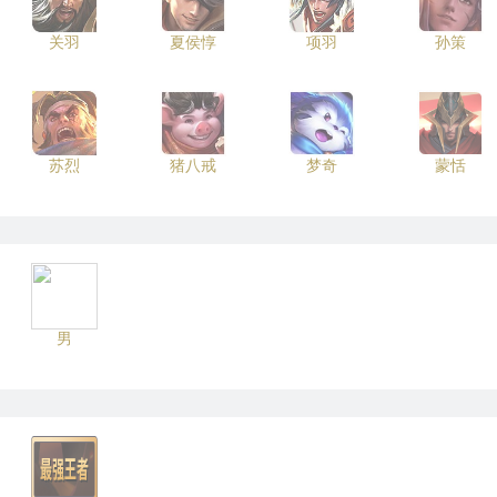
关羽
夏侯惇
项羽
孙策
苏烈
猪八戒
梦奇
蒙恬
男