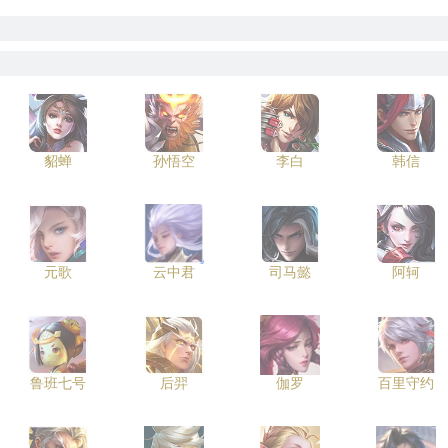
貂蝉
孙悟空
李白
韩信
元歌
云中君
司马懿
阿轲
鲁班七号
后羿
伽罗
百里守约