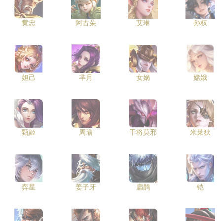
黄忠
阿古朵
艾琳
孙权
妲己
芈月
女娲
嫦娥
甄姬
周瑜
干将莫邪
米莱狄
弈星
姜子牙
扁鹊
铠